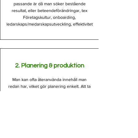
passande är då man söker bestående
resultat, eller beteendeförändringar, tex
Företagskultur, onboarding,
ledarskaps/medarskapsutveckling, effektivitet
2. Planering & produktion
Man kan ofta återanvända innehåll man
redan har, vilket gör planering enkelt. Att ta
fram är också enkelt, pga att man ofta kan
tala fritt i tex 1-3 min. Man lägger enkelt in
programmet i ett lättanvänt webbverktyg.